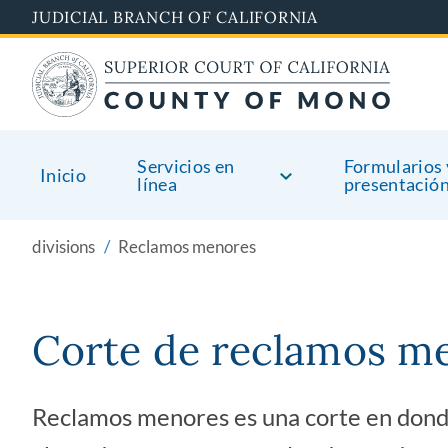
Skip
JUDICIAL BRANCH OF CALIFORNIA
to
main
content
Servicios en
Formularios 
Inicio
línea
presentació
divisions
Reclamos menores
Corte de reclamos m
Reclamos menores es una corte en donde